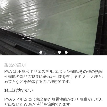
品
質
管
理
ニ
製品の説明
ュ
PVA は,不飽和ポリエステル,エポキシ樹脂,その他の熱固
ー
性樹脂の部品の製造に優れた性能を有します.人工大理石,
石英石などを解体するのに理想的です.
ス
1仕上げ方がいい
PVAフィルムには 完全解き放題性能があり 薄膜がほとん
引
ど出ないため 磨き時間を節約できます