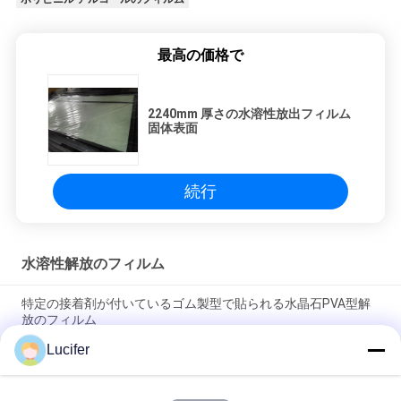
図
最高の価格で
PRIVACY
POLICY
2240mm 厚さの水溶性放出フィルム
固体表面
続行
水溶性解放のフィルム
特定の接着剤が付いているゴム製型で貼られる水晶石PVA型解
放のフィルム
Lucifer
1850mmx1000mx38micron クォーツ石板のためのPVA放出フ
ィルム