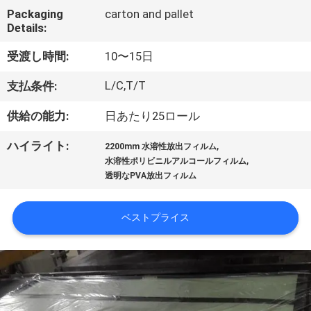
た
Packaging
carton and pallet
ち
Details:
に
受渡し時間:
10〜15日
つ
L/C,T/T
支払条件:
い
供給の能力:
日あたり25ロール
て
,
ハイライト:
2200mm 水溶性放出フィルム
,
水溶性ポリビニルアルコールフィルム
透明なPVA放出フィルム
工
場
ベストプライス
ツ
ア
ー