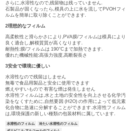
さらに,水溶性なので,残留物は残っていません.
金
石製品が固くなったら,模具の上に水を流してPVOHフィ
ルムを簡単に取り除くことができます.
を
2理想的なフィルム
求
高柔軟性と滑らかさにより,PVA膜/フィルムは模具により
め
良く適合し,解模質質が高くなります.
耐熱性:膜/フィルムは 190°Cまで加熱できます.
て
優れた機械性能:高張力強度,高断裂長さ
く
3安全で環境に優しい
だ
水溶性なので残留はしません
無毒で食品用製品と安全に使用できます
さ
燃えやすいもので 有害な煙は発生しません
水溶性フィルムは,水と土地の安全性を向上させる化学汚
い
染をなくすために,自然要因 (H2O) の作用によって低元素
化合物に急速に分解することができます.水溶性フィルム
は,環境保護の新しい種類の包装材料に属しています.
地
水溶性のフィルム
冷たい水溶性のフィルム
ポリビニル アルコールのフィルム