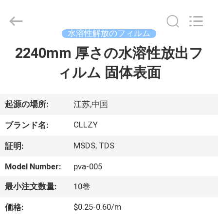
Copyright
©
2018
-
2026
水溶性解放のフィルム
Changzhou
Greencradleland
Macromolecule
2240mm 厚さの水溶性放出フ
家
Materials
Co.,
Ltd..
ィルム 固体表面
へ
All
Rights
Reserved.
製
起源の場所:
江苏,中国
品
CLLZY
ブランド名:
MSDS, TDS
証明:
わ
Model Number:
pva-005
た
最小注文数量:
10巻
し
$0.25-0.60/m
価格: