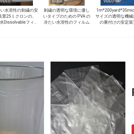
VIDEO
VIDEO
VIDEO
たい水溶性の刺繍の安
刺繍の透明な環境に優し
1m*200yard*35mic
装置25ミクロンの、
いタイプのための PVA の
サイズの透明な機械
水Dissolvableフィル
冷たい水溶性のフィルム
の裏付けの安定装
ム