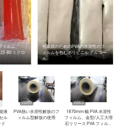
フィルム、
包装袋のためのPVAの水溶性のフ
25-80 ミクロ
ィルムを包むポリビニル アルコー
ル
VIDEO
VIDEO
能液
PVA熱い水溶性解放のフ
1870mm 幅 PVA 水溶性
セル
ィルム型解放の使用
フィルム、金型/人工大理
ッド
石リリース PVA フィルム
ロール