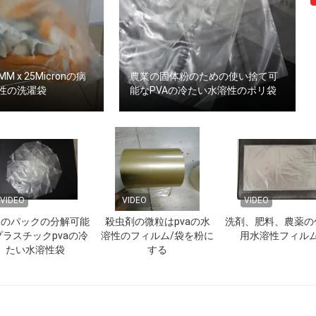
0MM x 25Micronの病
農業の固体粉のための使い捨て可
性の洗濯袋
能なPVAの冷たい水溶性のポリ袋
VIDEO
VIDEO
VIDEO
文のパックの分解可能
殺虫剤の微粒はpvaの水
洗剤、肥料、農薬の
プラスチックpvaの冷
溶性のフィルム/袋を粉に
用水溶性フィル
たい水溶性袋
する