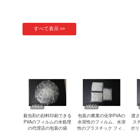
すべて表示 >>
VIDEO
VIDEO
殺虫剤の顔料印刷できる
包装の農業の化学PVAの
渡され
PVAのフィルムの水処理
水溶性のフィルム、水溶
ス
の代理店の包装の袋
性のプラスチック フィル
ポリ
ム
ロ