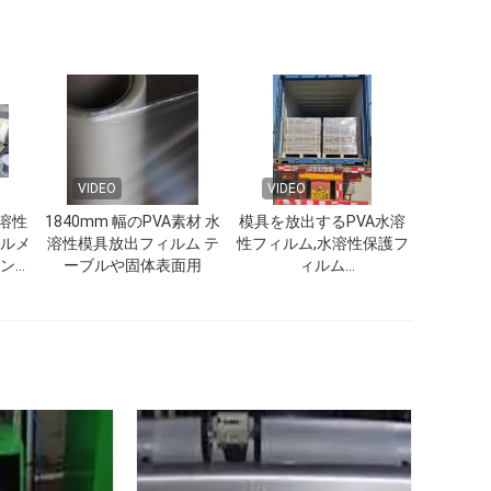
VIDEO
VIDEO
溶性
1840mm 幅のPVA素材 水
模具を放出するPVA水溶
ヘルメ
溶性模具放出フィルム テ
性フィルム,水溶性保護フ
ーンの
ーブルや固体表面用
ィルム
ム
(1870mmx1000mx35micron)