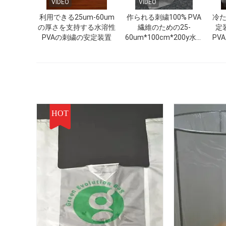
VIDEO
VIDEO
利用できる25um-60um
作られる刺繍100% PVA
冷
の厚さを支持する水溶性
繊維のための25-
定
PVAの刺繍の安定装置
60um*100cm*200y水溶
PVA
性のフィルム
HOT