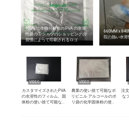
100% の生物分解性の PVA の水溶
660MM x 84
性袋の T シャツのショッピングの
院の熱い水溶
習慣によって印刷されるロゴ
VIDEO
VIDEO
カスタマイズされたPVA
農業の使い捨て可能なポ
注
の水溶性のフィルム、固
リビニル アルコールのポ
な
体粉の使い捨て可能な水
リ袋の化学固体粉の使用
溶性の袋
法