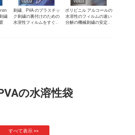
VIDEO
VIDEO
ron
刺繍、PVA のプラスチッ
ポリビニル アルコールの
刺繍
ク刺繍の裏付けのための
水溶性のフィルムの速い
置
水溶性フィルムをすぐに
分解の機械刺繍の安定装
分解します
置
PVAの水溶性袋
すべて表示 >>