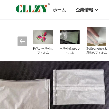
ホーム
企業情報
ショ
生物分解性の船
生分解性のごみ
ッグ
尾袋
袋