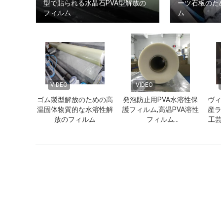
型で貼られる水晶石PVA型解放の
ーツ石板のた
フィルム
ム
VIDEO
VIDEO
ゴム製型解放のための高
発泡防止用PVA水溶性保
ヴ
温固体物質的な水溶性解
護フィルム,高温PVA溶性
産
放のフィルム
フィルム
工芸
(1840mmx1000mx35um)