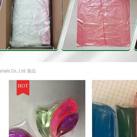
ials Co., Ltd. 製品
HOT