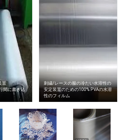
装置
刺繍/レースの服の冷たい水溶性の
を行間に書き込
安定装置のための100% PVAの水溶
性のフィルム