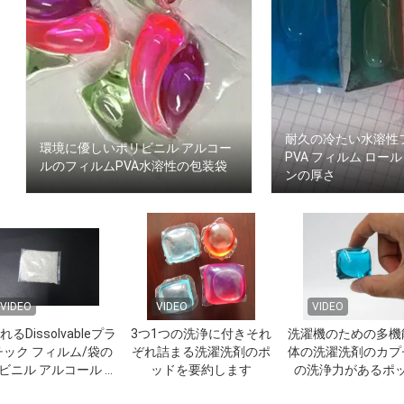
耐久の冷たい水溶性
環境に優しいポリビニル アルコー
PVA フィルム ロール 
ルのフィルムPVA水溶性の包装袋
ンの厚さ
VIDEO
VIDEO
VIDEO
るDissolvableプラ
3つ1つの洗浄に付きそれ
洗濯機のための多機
チック フィルム/袋の
ぞれ詰まる洗濯洗剤のポ
体の洗濯洗剤のカプ
ビニル アルコール プ
ッドを要約します
の洗浄力があるポ
ダクトMSDS/SGS