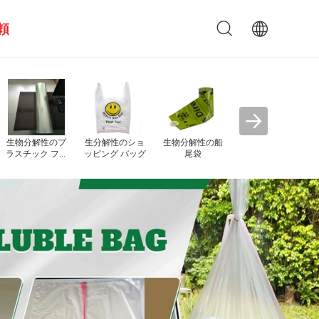
頼
PVAの水溶性の
水
フィルム