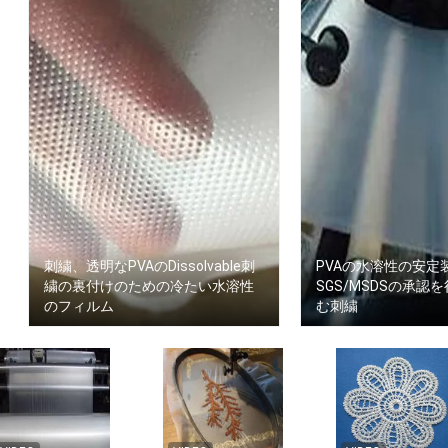
刺繍、透明なPVAのDissolvable刺
PVAの水溶性の安定
繍の裏付けのための冷たい水溶性
SGS/MSDSの承認
のフィルム
む刺繍