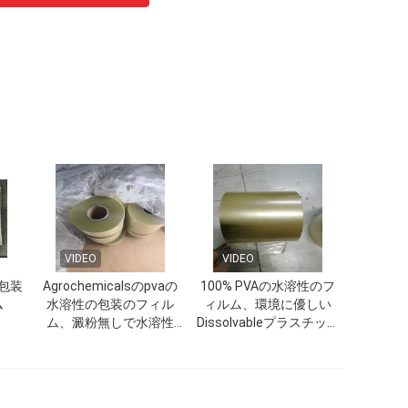
VIDEO
VIDEO
包装
Agrochemicalsのpvaの
100% PVAの水溶性のフ
ム
水溶性の包装のフィル
ィルム、環境に優しい
ム、澱粉無しで水溶性
Dissolvableプラスチック
100%
袋