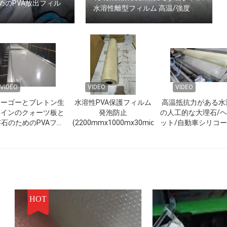
めのPVA放出フィル
水溶性離型フィルム 高温/強度
VIDEO
VIDEO
VIDEO
ィーゴーとブレトン生
水溶性PVA保護フィルム
高温抵抗力がある水
ラインのクォーツ板と
発泡防止
の人工的な大理石/
石のためのPVAフィ
(2200mmx1000mx30micron)
ット/自動車シリコ
ルム
管解放のフィル
HOT