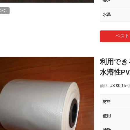
長さ
DEO
水温
ベスト
利用できる
水溶性P
価格:
US $0.15-0
材料
使用