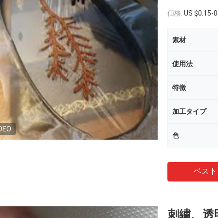
価格:
US $0.15-0
素材
使用法
特徴
加工タイプ
DEO
色
ベスト
刺繍、透明