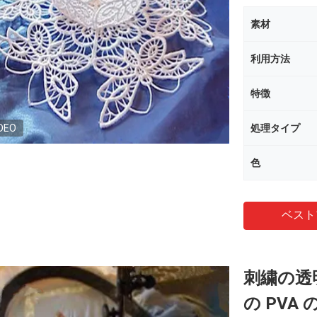
素材
利用方法
特徴
DEO
処理タイプ
色
ベスト
刺繍の透
の PV