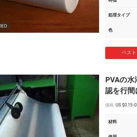
特徴
処理タイプ
DEO
色
ベスト
PVAの水
認を行間
価格:
US $0.15-0
材料
使用