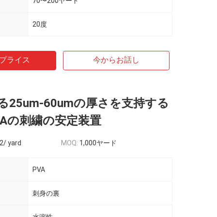
70〜200ヤード
20度
プライス
今からお話し
25um-60umの厚さを支持する
VAの刺繍の安定装置
2/ yard
MOQ:
1,000ヤード
PVA
刺身の裏