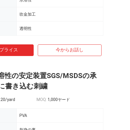
水溶性
吹金加工
透明性
プライス
今からお話し
溶性の安定装置SGS/MSDSの承
に書き込む刺繍
.20/yard
MOQ:
1,000ヤード
PVA
刺身の裏