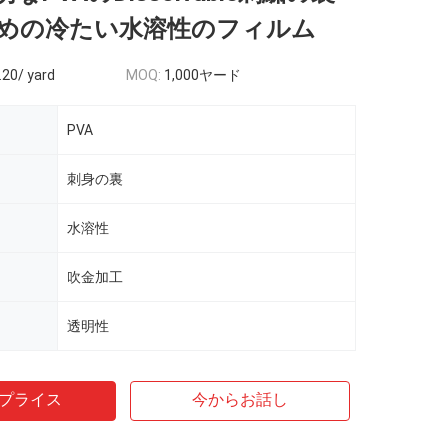
めの冷たい水溶性のフィルム
.20/ yard
MOQ:
1,000ヤード
PVA
刺身の裏
水溶性
吹金加工
透明性
プライス
今からお話し