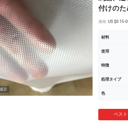
付けのた
価格:
US $0.15-0
材料
使用
特徴
処理タイプ
DEO
色
ベスト