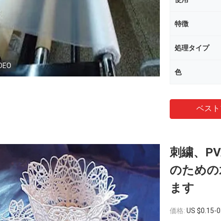
特徴
処理タイプ
DEO
色
ベスト
刺繍、P
のための
ます
価格:
US $0.15-0