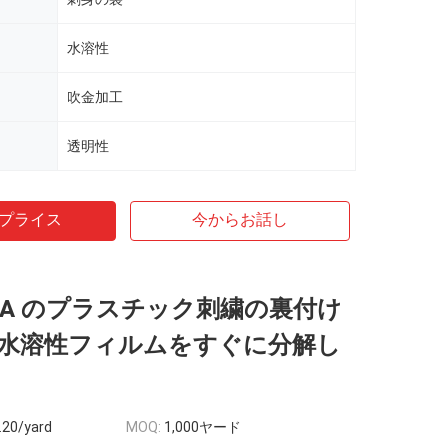
水溶性
吹金加工
透明性
プライス
今からお話し
VA のプラスチック刺繍の裏付け
水溶性フィルムをすぐに分解し
.20/yard
MOQ:
1,000ヤード