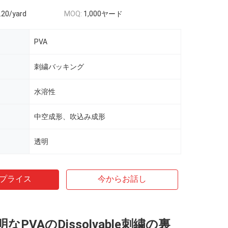
.20/yard
MOQ:
1,000ヤード
PVA
刺繍バッキング
水溶性
中空成形、吹込み成形
透明
プライス
今からお話し
なPVAのDissolvable刺繍の裏