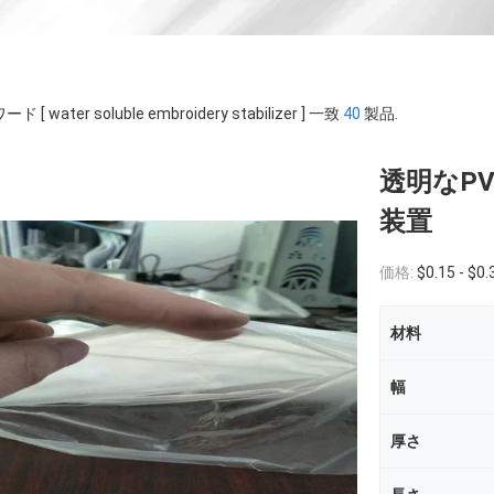
ド [ water soluble embroidery stabilizer ] 一致
40
製品.
透明なP
装置
価格:
$0.15 - $0.
材料
幅
厚さ