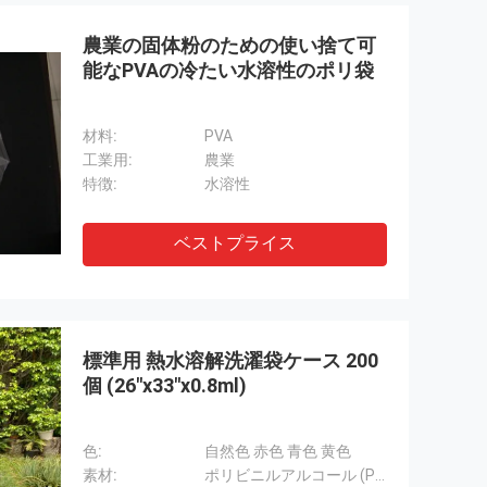
農業の固体粉のための使い捨て可
能なPVAの冷たい水溶性のポリ袋
材料:
PVA
工業用:
農業
特徴:
水溶性
ベストプライス
標準用 熱水溶解洗濯袋ケース 200
個 (26"x33"x0.8ml)
色:
自然色 赤色 青色 黄色
素材:
ポリビニルアルコール (PVA)