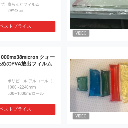
プ:
膨らんだフィルム
29*48cm
ベストプライス
VIDEO
1000mx38micron クォー
めのPVA放出フィルム
ポリビニル アルコール（PVA）
1000~2240mm
500~1000m/ロール
ベストプライス
VIDEO