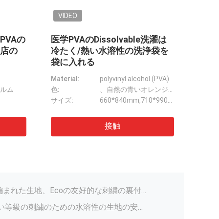
VID
発泡
ルム
(18
素材:
幅:
浮彫りにされた水溶性の非編まれた生地、PVAの非編まれた行間に書き込む生地
Length
刺繍のためのPVAの冷たい水溶性の非編まれた生地によって浮彫りにされるパターン
 PVAの冷たい水溶性の非編まれた生地
冷たい純粋なPVAは/水溶性の安定装置、刺繍の裏付けのための非編まれた生地を暖めます
浮彫りにされた水溶性の非編まれた生地、Ecoの友好的な刺繍の裏付けのペーパー
ポリビニル アルコールの高い等級の刺繍のための水溶性の生地の安定装置
冷たい水溶性の非編まれた生地、溶解可能な衣服の行間に書き込む生地
の刺繍の安定装置100% PVA材料