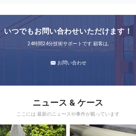
刺繍の裏付けの行間に書き込むことのためのPVAの水溶性の非編まれた生地
水分解の刺繍の裏付けのペーパー ポリビニル アルコールの非編まれた生地
ーパー行間に書き込む生地
いつでもお問い合わせいただけます！
PVAの水溶性の非編まれた生地、水分解のペーパー行間に書き込む生地
24時間24分技術サポートです 顧客は,
刺繍、透明なPVAのDissolvable刺繍の裏付けのための冷たい水溶性のフィルム
刺繍の裏付けのための100%
35g*160cm*150y刺繍の裏付けの行間に書き込むペーパーPVA冷たい水溶性のタイプ
お問い合わせ
ニュース & ケース
ここには 最新のニュースや事件が載っています