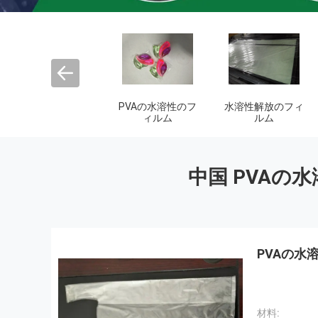
PVAの水溶性の種
生物分解性のプラ
生分解性のショッ
テープ
スチック フィルム
ピング バッグ
中国 PVAの
PVAの水
材料: