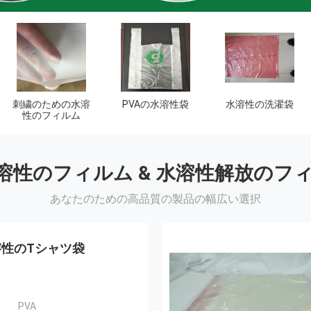
生物分解性の船尾
生分解性のごみ袋
袋
水溶性のフィルム & 水溶性解放のフ
あなたのための高品質の製品の幅広い選択
溶性のTシャツ袋
PVA