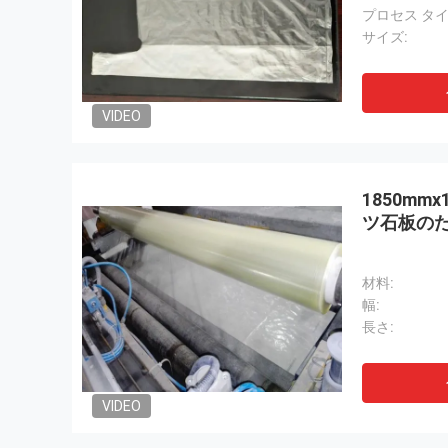
プロセス タイ
サイズ:
VIDEO
1850mmx
ツ石板のた
材料:
幅:
長さ:
VIDEO