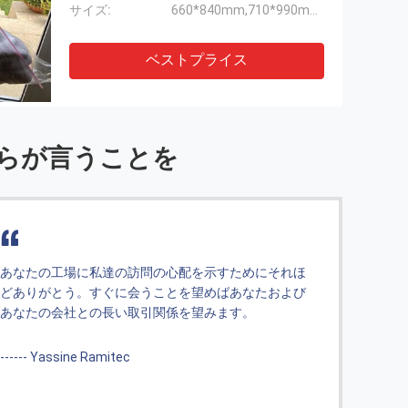
サイズ:
660*840mm,710*990mm,914*990mm
ベストプライス
らが言うことを
非常によい友人および共同経営者を持つこと非常に素
あな
晴らしい。希望私達は私達の出張のより明るい未来を
どあ
作ることができます。
あな
------ サーベル アリ
-----