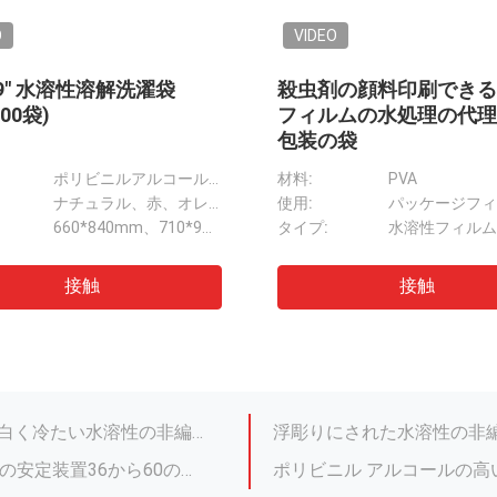
O
洗濯袋,洗濯室で使用す
ポリビニルアルコール（PVA）
自然、赤、青、黄色
ーパー行間に書き込む生地
660*840mm、710*990mm、914*990mm
PVAの水溶性の非編まれた生地、水分解のペーパー行間に書き込む生地
刺繍、透明なPVAのDissolvable刺繍の裏付けのための冷たい水溶性のフィルム
刺繍の裏付けのための100%
接触
35g*160cm*150y刺繍の裏付けの行間に書き込むペーパーPVA冷たい水溶性のタイプ
刺繍の裏付け/行間に書き込むことのための白く冷たい水溶性の非編まれた生地
100% PVAの任意幅非編まれた水溶性の生地の安定装置36から60のインチの
Sの承認を支持する刺繍
浮彫りになる設計されている非編まれた水溶性の行間に書き込む生地/水分解のペーパー
20摂氏温度のなされる水溶性