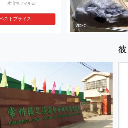
水溶性フィルム
ベストプライス
VIDEO
彼
あなたの工場に私達の訪問の心配を示すためにそれほ
どありがとう。すぐに会うことを望めばあなたおよび
あなたの会社との長い取引関係を望みます。
------ Yassine Ramitec