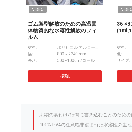
VIDEO
VIDE
洗濯は
PVA 水溶性洗濯袋 医療・病院
水溶性
袋を
用感染症対策用
る
 (PVA)
使用法:
病院、ホテル、看護室
材料:
、自然の青いオレンジ赤い
スタイル:
ランドリーバッグ
色:
PVA冷たい水溶性の非編まれた水分解のペ
660*840mm,710*990mm,914*990mm
材料:
PVA（ポリビニルアルコール）
サイズ:
接触
PVAの水溶性の非編まれた生地SGS/MSD