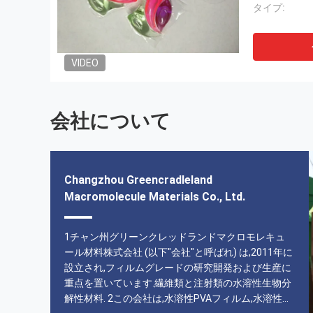
タイプ:
VIDEO
会社について
Changzhou Greencradleland
Macromolecule Materials Co., Ltd.
1チャン州グリーンクレッドランドマクロモレキュ
ール材料株式会社 (以下"会社"と呼ばれ) は,2011年に
設立され,フィルムグレードの研究開発および生産に
重点を置いています.繊維類と注射類の水溶性生物分
解性材料. 2この会社は,水溶性PVAフィルム,水溶性バ