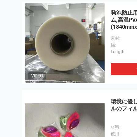
発泡防止用
ム,高温P
(1840mmx
素材:
幅:
Length:
VIDEO
環境に優し
ルのフィル
材料:
使用: