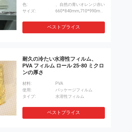
色:
、自然の青いオレンジ赤い
サイズ:
660*840mm,710*990mm,914*990mm
ベストプライス
耐久の冷たい水溶性フィルム、
PVA フィルム ロール 25-80 ミクロ
ンの厚さ
材料:
PVA
使用:
パッケージフィルム
タイプ:
水溶性フィルム
ベストプライス