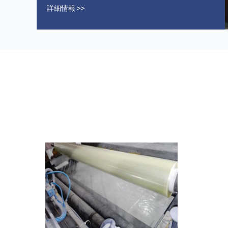
ッグ,および他の製品をメルト方法+乾燥フィルム吹
詳細情報 >>
き込み技術を使用して生産する国内で最も包括的な
企業です.製品は3つのカテゴリーに分かれていま
す.:a: 室温水溶性分解性フィルム (水に露出すると溶
ける)b: 中温水溶性分解性フィルム (室温水では溶け
ない,水で完全に溶ける)c: 高温水溶性分解性フィル
ム (45°Cの水に溶けない,80°Cの水に完全に溶ける) 3
経験豊富なR&Dチーム,いくつかのエンジニアとプロ
技術者 4製品試験と品質保証システムを完了し,水溶
性フィルム関連製品で業界をリード 5さらに,以下も
提供しています. a: ...