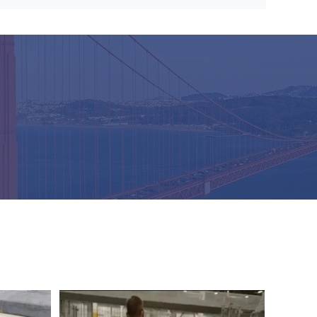
25 - 刺繍のための60gsm PVAの水溶性の非編まれた生地によって浮彫りにされるパターン
不織布の可融性の水溶性/刺繍の裏付けの行間に書き込む生地SGS/MSDSの承認
浮彫りにされた水溶性の非編まれた生地、PVAの非編まれた行間に書き込む生地
刺繍のためのPVAの冷たい水溶性の非編まれた生地によって浮彫りにされるパターン
 PVAの冷たい水溶性の非編まれた生地
冷たい純粋なPVAは/水溶性の安定装置、刺繍の裏付けのための非編まれた生地を暖めます