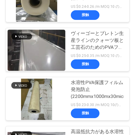
(1840mmx1000mx35um)
US $0.24-0.26 /m MOQ:10 のロール
品
接触
72
質
ヴィーゴーとブレトン生
水溶性の洗濯袋
管
産ラインのクォーツ板と
工芸石のためのPVAフィ
理
ルム
US $0.25-0.35 /m MOQ:10 のロール
接触
ニ
ュ
水溶性PVA保護フィルム
33
発泡防止
水溶性の非編まれた
ー
(2200mmx1000mx30micron)
US $0.23-0.30 /m MOQ:10のロール
ス
生地
接触
引
高温抵抗力がある水溶性