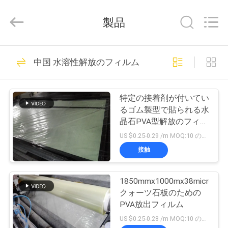
Copyright
©
2018
製品
-
2026
Changzhou
Greencradleland
Macromolecule
家
38
Materials
中国 水溶性解放のフィルム
Co.,
PVAの水溶性のフィ
Ltd..
へ
All
Rights
Reserved.
ルム
特定の接着剤が付いてい
製
るゴム製型で貼られる水
晶石PVA型解放のフィル
品
ム
US $0.25-0.29 /m MOQ:10 のロール
接触
73
わ
水溶性解放のフィル
1850mmx1000mx38micron
た
クォーツ石板のための
ム
し
PVA放出フィルム
US $0.25-0.28 /m MOQ:10 のロール