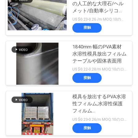
の人工的な大理石/ヘル
金
メット/自動車シリコー
6
を
ンの管解放のフィルム
US $0.23-0.26 /m MOQ:10のロール
PVAの水溶性の種テ
接触
求
ープ
め
1840mm 幅のPVA素材
水溶性模具放出フィルム
て
テーブルや固体表面用
く
US $0.22-0.28/m MOQ:10のロール
接触
だ
15
生物分解性のプラス
さ
模具を放出するPVA水溶
い
性フィルム,水溶性保護
チック フィルム
フィルム
(1870mmx1000mx35micron)
US $0.23-0.26/m MOQ:10のロール
地
接触