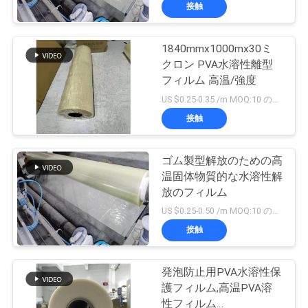
た
接触
ち
1840mmx1000mx30ミ
に
15
クロン PVA水溶性離型
つ
刺繍のための水溶性
フィルム 高温/強度
US $0.25-0.35 /m MOQ:10 のロール
い
のフィルム
接触
て
ゴム製型解放のための高
温固体物質的な水溶性解
工
放のフィルム
34
場
US $0.25-0.50 /m MOQ:10 のロール
接触
ツ
PVAの水溶性袋
ア
発泡防止用PVA水溶性保
護フィルム,高温PVA溶
ー
性フィルム