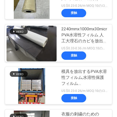
めに
US $0.23-0.26/m MOQ:10のロール
品
接触
質
2240mmx1000mx30micron
管
PVA水溶性フィルム 人
工大理石のカビを放出す
理
るための保護フィルム
US $0.33-0.36 /m MOQ:10のロール
接触
ニ
ュ
模具を放出するPVA水溶
性フィルム,水溶性保護
ー
フィルム
(1870mmx1000mx35micron)
US $0.23-0.26/m MOQ:10のロール
ス
接触
引
衣服の刺繍のための