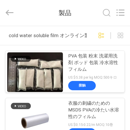
Copyright
©
2018
製品
-
2026
Changzhou
Greencradleland
Macromolecule
家
Materials
cold water soluble film オンライン製造
Co.,
Ltd..
へ
All
Rights
Reserved.
PVA 包装 粉末 洗濯用洗
製
剤 ポッド 包装 冷水溶性
フィルム
品
US $5.38 per kg MOQ:500キロ
接触
わ
衣服の刺繍のための
た
MSDS PVAの冷たい水溶
し
性のフィルム
US $0.15-0.22/m MOQ:10巻