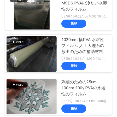
MSDS PVAの冷たい水溶
金
性のフィルム
を
US $0.15-0.22/pcs MOQ:10,000 PC
接触
求
め
1020mm 幅PVA 水溶性
フィルム 人工大理石の
て
放出のための補助材料を
く
追加
US $0.32-0.36 /m MOQ:10のロール
接触
だ
さ
刺繍のための25um
い
100cm 200y PVAの水溶
性のフィルム
$0.12-$0.30 / Yard MOQ:200巻
地
接触