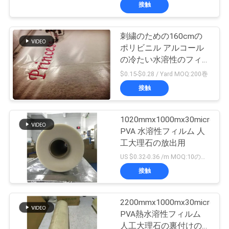
た
接触
ち
刺繍のための160cmの
に
ポリビニル アルコール
つ
の冷たい水溶性のフィル
ム
$0.15-$0.28 / Yard MOQ:200巻
い
接触
て
1020mmx1000mx30micron
PVA 水溶性フィルム 人
工
工大理石の放出用
場
US $0.32-0.36 /m MOQ:10のロール
接触
ツ
ア
2200mmx1000mx30micron
PVA熱水溶性フィルム
ー
人工大理石の裏付けのた