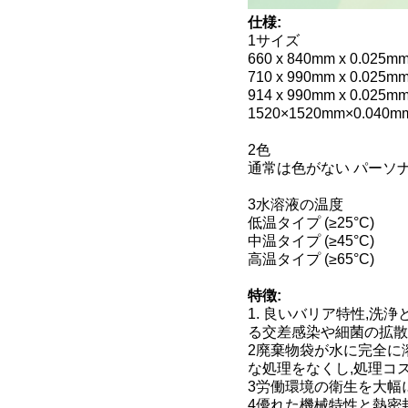
仕様:
1サイズ
660 x 840mm x 0.025m
710 x 990mm x 0.025m
914 x 990mm x 0.025m
1520×1520mm×0.040m
2色
通常は色がない パーソ
3水溶液の温度
低温タイプ (≥25°C)
中温タイプ (≥45°C)
高温タイプ (≥65°C)
特徴:
1. 良いバリア特性,
る交差感染や細菌の拡散
2廃棄物袋が水に完全に
な処理をなくし,処理コ
3労働環境の衛生を大幅
4優れた機械特性と熱密