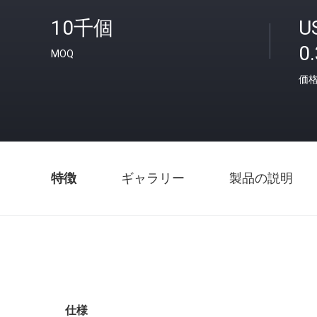
10千個
U
0
MOQ
価
特徴
ギャラリー
製品の説明
仕様