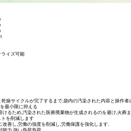
m
m
m
m
ナライズ可能
洗浄と乾燥サイクルが完了するまで,袋内の汚染された内容と操作
を最小限に抑える
溶けるため,汚染された医療廃棄物が生成されるのを避け,火葬
ストを削減します
に改善し,労働の強度を削減し,労働保護を強化します.
封能力,強い負荷負荷