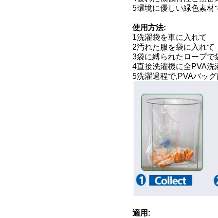
5環境に優しい緑色素材
使用方法:
1洗濯袋を車に入れて
2汚れた服を袋に入れて
3袋に縛られたロープで
4直接洗濯機に全PVA洗
5洗濯過程で,PVAバッ
適用: