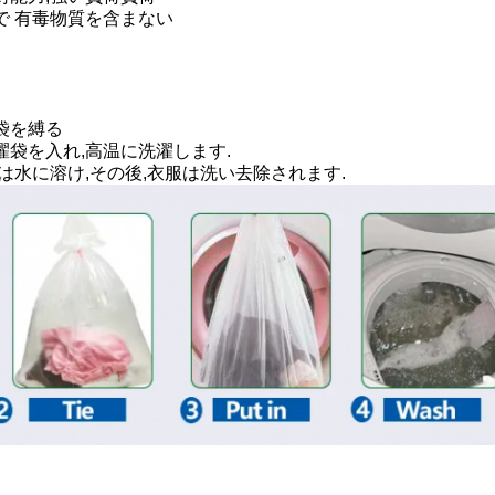
で 有毒物質を含まない
袋を縛る
濯袋を入れ,高温に洗濯します.
グは水に溶け,その後,衣服は洗い去除されます.