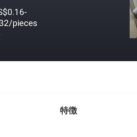
S$0.16-
.32/pieces
格
特徴