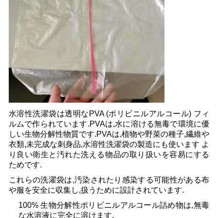
金
を
求
め
て
く
水溶性洗濯袋は透明なPVA (ポリビニルアルコール) フィ
ルムで作られています.PVAは,水に溶ける無毒で環境に優
だ
しい生物分解性物質です.PVAは,植物や野菜の種子,繊維や
さ
衣類,未完成な刺身品,水溶性洗濯袋の製造にも使います よ
り良い衛生と汚れた洗える物品の取り扱いを容易にする
い
ためです.
これらの洗濯袋は,汚染されたり感染する可能性がある布
や服を安全に収集し,扱うために設計されています.
地
100% 生物分解性ポリビニルアルコール詰め物は,無毒
な水溶液に完全に溶けます.