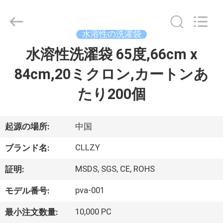
Copyright
©
2018
-
2026
水溶性の洗濯袋
Changzhou
Greencradleland
Macromolecule
水溶性洗濯袋 65度,66cm x
家
Materials
Co.,
Ltd..
84cm,20ミクロン,カートンあ
へ
All
Rights
Reserved.
たり200個
製
品
起源の場所:
中国
CLLZY
ブランド名:
わ
MSDS, SGS, CE, ROHS
証明:
た
pva-001
モデル番号:
し
10,000 PC
最小注文数量: