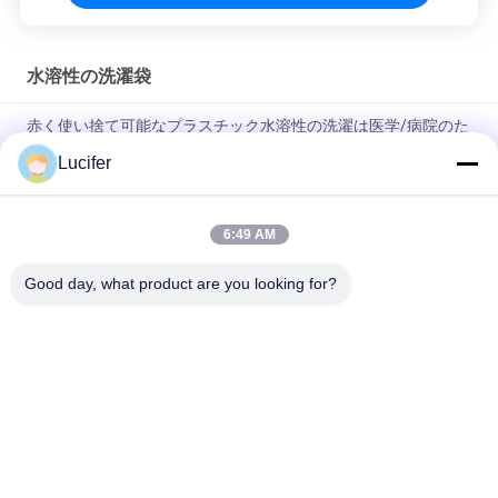
水溶性の洗濯袋
赤く使い捨て可能なプラスチック水溶性の洗濯は医学/病院のた
めに袋に入れる
Lucifer
使い捨て可能なPVAの水溶性の洗濯袋、病院のDissolvable洗浄
袋
6:49 AM
26インチ×33インチ 0.8ミリ 水溶性袋 200個/箱
Good day, what product are you looking for?
人気カテゴリ
すべて
PVAの水溶性のフィ
水溶性解放のフィル
ルム
ム
刺繍のための水溶性
PVAの水溶性袋
のフィルム