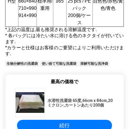
H型
660×840
標準用/
≥65
25 pcs / PE
自然色/赤色/黄
710×990
重用
パック
色/青色
914×990
200個/ケー
ス
*上記の温度は,最も推奨される溶解温度です.
* 各バッグには冷たい水に溶ける色のネクタイが付いてい
ます.
*カラーと仕様はお客様のご要望によりご利用いただけま
す.
生物分解性の洗濯袋
使い捨て可能な洗濯袋
溶解可能な洗浄袋
最高の価格で
水溶性洗濯袋 65度,66cm x 84cm,20
ミクロン,カートンあたり200個
続行