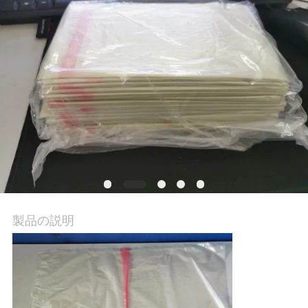
品
質
管
理
ニ
ュ
ー
製品の説明
ス
引