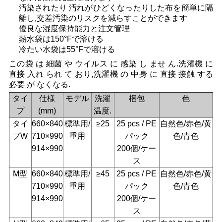
図
汚染されたり 汚れがひどくなったりした布を簡単に隔
離し,交差汚染のリスクを減らすことができます
優良な湿度保持能力と注文管理
PRIVACY
熱水袋は150°Fで溶ける
POLICY
冷たい水袋は55°Fで溶ける
この袋 は 細菌 や ウイルス に 感染 し ませ ん.洗濯機 に
直接 入れ られ て おり,洗濯機 の 中身 に 直接 接触 する
必要 が なくなる.
タイ
仕様
モデル
洗濯
梱包
色
プ
(mm)
温度.
タイ
660×840
標準用/
≥25
25 pcs / PE
自然色/赤色/黄
プW
710×990
重用
パック
色/青色
914×990
200個/ケー
ス
M型
660×840
標準用/
≥45
25 pcs / PE
自然色/赤色/黄
710×990
重用
パック
色/青色
914×990
200個/ケー
ス