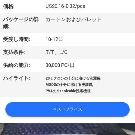
た
US$0.16-0.32/pcs
価格:
ち
パッケージの詳
カートンおよびパレット
に
細:
つ
受渡し時間:
10-12日
い
支払条件:
T/T、L/C
て
供給の能力:
30,000 PC/日
,
ハイライト:
工
20ミクロンの十分に溶ける洗濯袋
,
MSDSの十分に溶ける洗濯袋
場
PVAのdissolvable洗濯機袋
ツ
ベストプライス
ア
ー