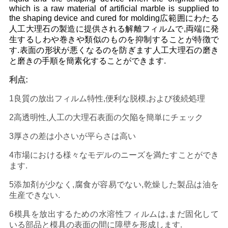
金
which is a raw material of artificial marble is supplied to
the shaping device and cured for molding広範囲にわたる
を
人工大理石の製造に提供される解離フィルムで,両端に発
生するしわや巻きや類似のものを抑制することが特徴で
求
す.表面の形状が悪くなるのを防ぎます人工大理石の磨き
と磨きの手順を簡素化することができます.
め
利点:
て
1良質の放出フィルム特性,便利な脱模,および後続処理
く
2高透明性,人工の大理石表面の欠陥を簡単にチェック
だ
3厚さの差は小さいが平らさは高い
さ
4市場における様々なモデルのニーズを満たすことができ
ます.
い
5添加剤が少なく,腐食が容易でない,乾燥した製品は油を
生産できない.
地
6模具を放出するための水溶性フィルムは,まだ固化して
いる部品と模具の表面の間に障壁を形成します.