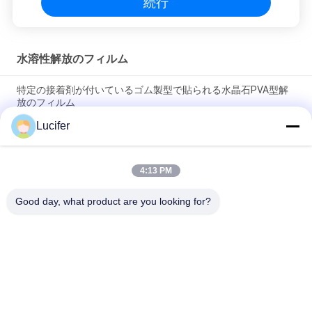
続行
水溶性解放のフィルム
特定の接着剤が付いているゴム製型で貼られる水晶石PVA型解
放のフィルム
Lucifer
1850mmx1000mx38micron クォーツ石板のためのPVA放出フ
ィルム
4:13 PM
1840mmx1000mx30ミクロン PVA水溶性離型フィルム 高温/強
度
Good day, what product are you looking for?
人気カテゴリ
すべて
PVAの水溶性のフィ
水溶性解放のフィル
ルム
ム
刺繍のための水溶性