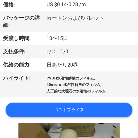
た
US $0.14-0.28 /m
価格:
ち
パッケージの詳
カートンおよびパレット
に
細:
つ
受渡し時間:
10〜15日
い
支払条件:
L/C、T/T
て
供給の能力:
日あたり20巻
,
ハイライト:
PVOH水溶性解放のフィルム
工
,
40micron水溶性解放のフィルム
人工的な大理石の水溶性のフィルム
場
ツ
ベストプライス
ア
ー