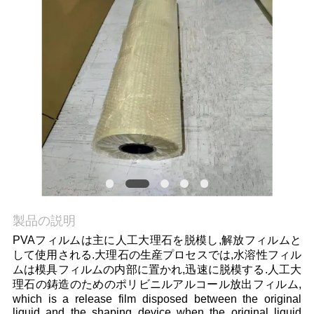
品
質
管
理
ニ
ュ
製品の説明
ー
PVAフィルムは主に人工大理石を脱模し,解放フィルムと
ス
して使用される.大理石の生産プロセスでは,水溶性フィル
ムは模具フィルムの内部に置かれ,迅速に脱模する.人工大
理石の鋳造のためのポリビニルアルコール放出フィルム,
引
which is a release film disposed between the original
liquid and the shaping device when the original liquid