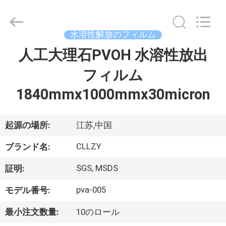
Copyright
©
2018
-
2026
水溶性解放のフィルム
Changzhou
Greencradleland
Macromolecule
人工大理石PVOH 水溶性放出
家
Materials
Co.,
Ltd..
フィルム
へ
All
Rights
Reserved.
1840mmx1000mmx30micron
製
起源の場所:
江苏,中国
品
CLLZY
ブランド名:
わ
SGS, MSDS
証明:
た
pva-005
モデル番号:
し
最小注文数量:
10のロール