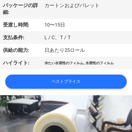
た
パッケージの詳
カートンおよびパレット
ち
細:
に
受渡し時間:
10〜15日
つ
支払条件:
L / C、T / T
い
供給の能力:
日あたり25ロール
て
,
ハイライト:
冷たい水溶性のフィルム
水溶性のフィルム
工
ベストプライス
場
ツ
ア
ー