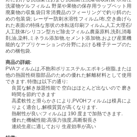
金
洗濯物ゲルフィルム 野菜や果物の保存用ラップペット用
廃棄物の収集袋日常消費品のフィーリングで釣り餌のた
を
めの包装袋; レーザー防刺水溶性フィルム/布,空き曲げら
れた表面の特殊な形状の水転送印刷フィルム,人工大理石/
求
人工肢体/シリコン型カビ除去フィルム農薬原料,洗剤,消毒
剤,油,染料,ミネラル添加物,セメント添加物,および産業機
め
能的なアプリケーションの分野における種子テープのた
めの梱包袋.
て
商品の詳細:
く
PVAフィルムは,不飽和ポリエステル,エポキシ樹脂,または
他の熱固性樹脂部品のための優れた解離材料として使用
だ
できます.
特徴は以下の通り:
良質な解き放題性能で 空白はほとんど出ないので 磨き
さ
時間を節約できます
高柔軟性と滑らかさにより,PVOHフィルムは模具によ
い
りよく適合し,解模質質が高くなります.
熱耐性が良い:フィルムは 190 度まで加熱できます.
優れた機械性能:高張力強度,高断裂長さ
地
連続生産に適しており 生産効率が高い