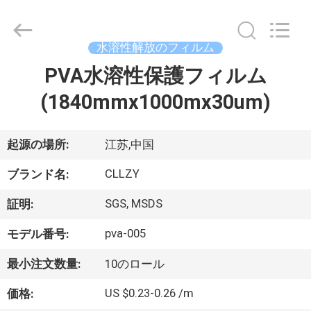
Copyright
©
2018
-
2026
水溶性解放のフィルム
Changzhou
Greencradleland
Macromolecule
PVA水溶性保護フィルム
家
Materials
Co.,
Ltd..
(1840mmx1000mx30um)
へ
All
Rights
Reserved.
起源の場所:
江苏,中国
製
CLLZY
品
ブランド名:
SGS, MSDS
証明:
わ
pva-005
モデル番号:
た
最小注文数量:
10のロール
し
US $0.23-0.26 /m
価格: