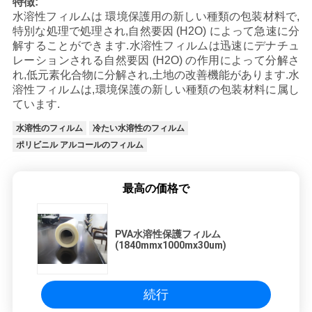
図
特徴:
水溶性フィルムは 環境保護用の新しい種類の包装材料で,
特別な処理で処理され,自然要因 (H2O) によって急速に分
PRIVACY
解することができます.水溶性フィルムは迅速にデナチュ
レーションされる自然要因 (H2O) の作用によって分解さ
POLICY
れ,低元素化合物に分解され,土地の改善機能があります.水
溶性フィルムは,環境保護の新しい種類の包装材料に属し
ています.
水溶性のフィルム
冷たい水溶性のフィルム
ポリビニル アルコールのフィルム
最高の価格で
PVA水溶性保護フィルム
(1840mmx1000mx30um)
続行