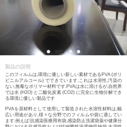
品
質
管
理
製品の説明
ニ
このフィルムは,環境に優しい新しい素材であるPVA (ポリ
ュ
ビニルアルコール) でできています.これは水溶性,汚染の
ない,無毒なポリマー材料です.PVAは水に溶けるが,自然界
ー
では水 (H2O) と二酸化炭素 (CO2) に完全に生物分解でき
る環境に優しい製品です
ス
PVAを原材料として使用して製造された水溶性材料は,幅
広い用途があり,様々な分野でのフィルムや袋に適してい
引
ます.例えば:抗感染医療用布袋,感染防止洗濯袋薬や健康分
野における抗感染性および抗細菌性洗濯物収納袋 水溶性