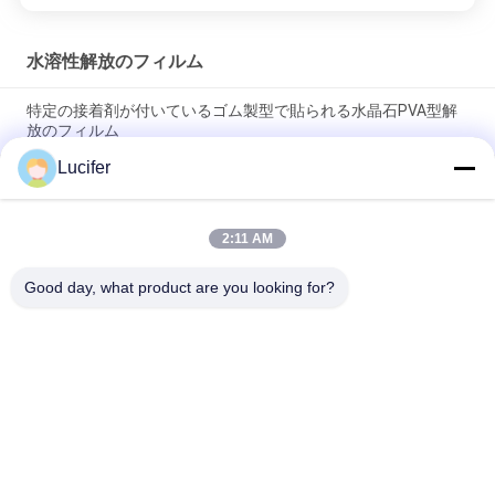
水溶性解放のフィルム
特定の接着剤が付いているゴム製型で貼られる水晶石PVA型解
放のフィルム
Lucifer
1850mmx1000mx38micron クォーツ石板のためのPVA放出フ
ィルム
2:11 AM
1840mmx1000mx30ミクロン PVA水溶性離型フィルム 高温/強
度
Good day, what product are you looking for?
人気カテゴリ
すべて
PVAの水溶性のフィ
水溶性解放のフィル
ルム
ム
刺繍のための水溶性
PVAの水溶性袋
のフィルム