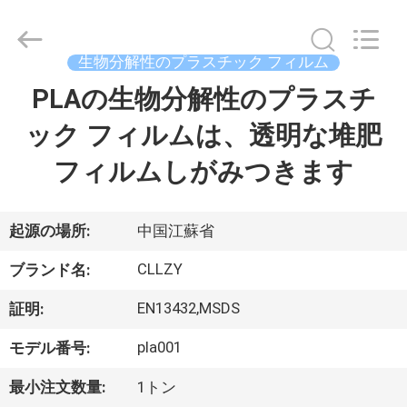
Copyright
©
2018
-
2026
生物分解性のプラスチック フィルム
Changzhou
Greencradleland
Macromolecule
PLAの生物分解性のプラスチ
家
Materials
Co.,
Ltd..
ック フィルムは、透明な堆肥
へ
All
Rights
Reserved.
フィルムしがみつきます
製
品
起源の場所:
中国江蘇省
CLLZY
ブランド名:
わ
EN13432,MSDS
証明:
た
pla001
モデル番号:
し
最小注文数量:
1トン