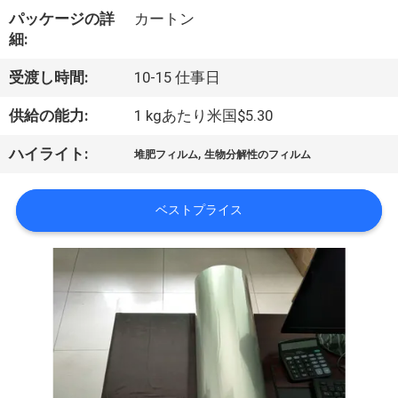
た
パッケージの詳
カートン
ち
細:
に
受渡し時間:
10-15 仕事日
つ
供給の能力:
1 kgあたり米国$5.30
い
,
ハイライト:
堆肥フィルム
生物分解性のフィルム
て
ベストプライス
工
場
ツ
ア
ー