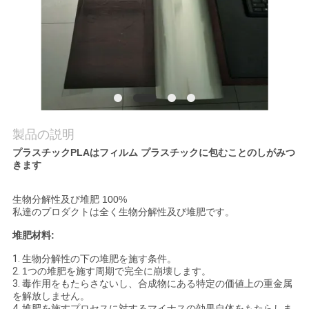
品
質
管
理
製品の説明
プラスチックPLAはフィルム プラスチックに包むことのしがみつ
ニ
きます
ュ
生物分解性及び堆肥 100%
私達のプロダクトは全く生物分解性及び堆肥です。
ー
堆肥材料:
ス
1.
生物分解性の下の堆肥を施す条件。
2.
1つの堆肥を施す周期で完全に崩壊します。
3.
毒作用をもたらさないし、合成物にある特定の価値上の重金属
引
を解放しません。
4.
堆肥を施すプロセスに対するマイナスの効果自体をもたらしま