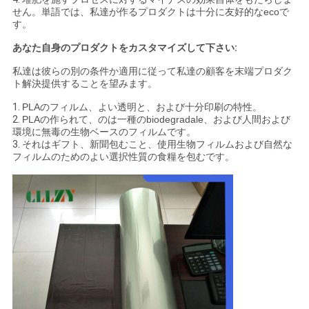
金
せん。単語では、私達が作るプロダクトは十分に友好的なecoで
す。
を
あなた自身のプロダクトをカスタマイズして下さい:
求
私達は彼らの別の条件か適用に従って私達の顧客を末端プロダク
ト解決提供することを望みます。
め
1.
PLAのフィルム、よい透明と、および十分印刷の特性。
2.
PLAの作られて、のは一種のbiodegradale、および人間および
て
環境に無毒の生物ベースのフィルムです。
3.
それはギフト、新聞包むこと、使用生物フィルムおよび自然な
く
フィルムのためのよい選択性質の食糧を包むです。
だ
さ
い
地