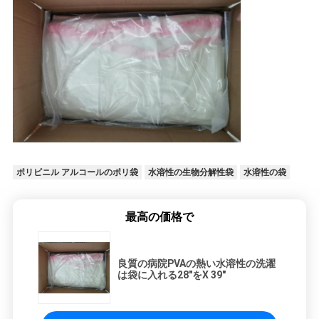
図
PRIVACY
POLICY
ポリビニル アルコールのポリ袋
水溶性の生物分解性袋
水溶性の袋
最高の価格で
良質の病院PVAの熱い水溶性の洗濯
は袋に入れる28"をX 39"