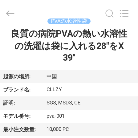
Copyright
©
2018
-
2026
PVAの水溶性袋
Changzhou
Greencradleland
Macromolecule
良質の病院PVAの熱い水溶性
家
Materials
Co.,
Ltd..
の洗濯は袋に入れる28"をX
へ
All
Rights
Reserved.
39"
製
起源の場所:
中国
品
CLLZY
ブランド名:
わ
SGS, MSDS, CE
証明:
た
pva-001
モデル番号:
し
10,000 PC
最小注文数量: