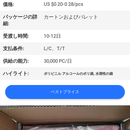
た
US $0.20-0.28/pcs
価格:
ち
パッケージの詳
カートンおよびパレット
に
細:
つ
受渡し時間:
10-12日
い
支払条件:
L/C、T/T
て
供給の能力:
30,000 PC/日
,
ハイライト:
ポリビニル アルコールのポリ袋
水溶性の袋
工
場
ベストプライス
ツ
ア
ー