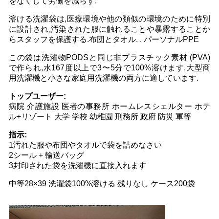
をなくして労働を減らす.
金
溶ける洗濯袋は,医療環境や他の類似の環境のために特別
を
に設計され,汚染された服に触れることや暴露することか
らスタッフを保護する.布団とタオル. . パーソナルPPE
求
この袋は洗濯物PODSと同じ非プラスチック素材 (PVA)
め
で作られ,水167度以上で3〜5分で100%溶けます.大型商
用洗濯機と小さな家庭用洗濯機の両方に適しています.
て
トップユーザー:
く
病院 介護施設 医者の事務所 ホームレスシェルター ホテ
ル+リゾート 大学 学校 幼稚園 刑務所 政府 防災 軍等
だ
指示:
さ
1汚れた服や布団やタオルで袋を詰めなさい
2シール + 輸送バッグ
い
3封印された袋を洗濯機に直接入れます
中等28×39 洗濯袋100%溶ける 残りなし ケース200袋
地