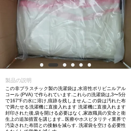
品
質
管
理
ニ
製品の説明
ュ
この非プラスチック製の洗濯袋は,水溶性ポリビニルアル
ー
コール (PVA) で作られています.これらの洗濯袋は,3〜5分
で167°Fの水に溶け,痕跡を残しません.この袋は汚れた布
ス
で満たせる洗濯機に直接入れます 洗濯機に直接入れます
封印された後,袋を開ける必要はなく,家政職員の安全と衛
生上の追加措置を講じます.. 医療やホスピタリティ業界で
引
汚染された布団との接触を減らす. 洗濯袋を空ける必要性