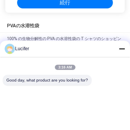
続行
PVAの水溶性袋
100% の生物分解性の PVA の水溶性袋の T シャツのショッピン
グの習慣によって印刷されるロゴ
Lucifer
660MM x 840MM x 25Micronの病院の熱い水溶性の洗濯袋
3:16 AM
農業の固体粉のための使い捨て可能なPVAの冷たい水溶性のポ
リ袋
Good day, what product are you looking for?
人気カテゴリ
すべて
PVAの水溶性のフィ
水溶性解放のフィル
ルム
ム
刺繍のための水溶性
PVAの水溶性袋