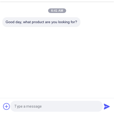
ロンの厚さ
6:41 AM
包装袋のためのPVAの水溶性のフィルムを包むポリビニル アル
コール
Good day, what product are you looking for?
人気カテゴリ
すべて
PVAの水溶性のフィ
水溶性解放のフィル
ルム
ム
刺繍のための水溶性
PVAの水溶性袋
のフィルム
水溶性の非編まれた
水溶性の洗濯袋
生地
PVAの水溶性の種テ
生物分解性のプラス
ープ
チック フィルム
見積依頼