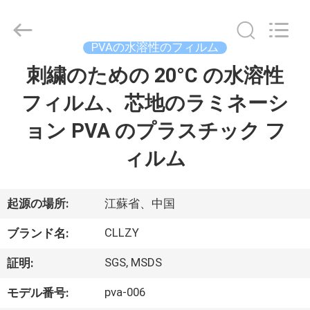
Copyright
©
2018
-
2026
PVAの水溶性のフィルム
Changzhou
Greencradleland
Macromolecule
刺繍のための 20°C の水溶性
家
Materials
Co.,
Ltd..
フィルム、芯地のラミネーシ
へ
All
Rights
Reserved.
ョン PVA のプラスチック フ
製
ィルム
品
起源の場所:
江蘇省、中国
わ
CLLZY
ブランド名:
た
SGS, MSDS
証明:
し
pva-006
モデル番号: