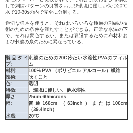
金
しで刺繍パターンの良質をおよび環境に優しい保つ20°C
水で10-30sの内で完全に分解する。
を
適切な強さを使うと、それはいろいろな種類の刺繍の技
求
術のための条件を満たすことができる。正常な水温の下
で、それは変色するか、または衰退するために布材料お
め
よび刺繍の糸のために異なっている。
て
製品タイ
刺繍のための20C冷たい水溶性PVAのフィル
く
プ:
ム
材料:
100% PVA （ポリビニル アルコール）繊維
だ
技術:
吹くこと
色:
透明
さ
特徴:
、環境に優しい、他水溶性
厚さ:
25um-60microns
い
幅:
普通160cm （63inch）または100cm
（39.4inch）
水温:
20°C
地