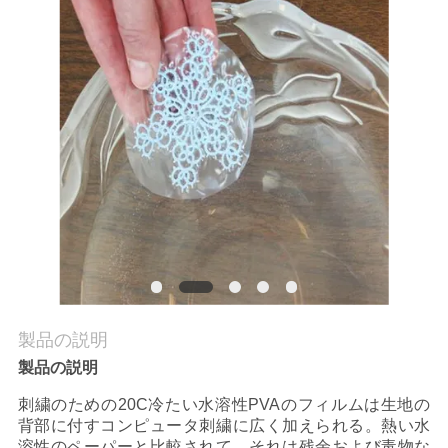
品
質
管
理
ニ
ュ
ー
製品の説明
ス
製品の説明
刺繍のための20C冷たい水溶性PVAのフィルムは生地の
引
背部に付すコンピュータ刺繍に広く加えられる。熱い水
溶性のペーパーと比較されて、それは残余および毒物な