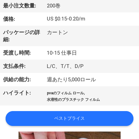
た
最小注文数量:
200巻
ち
US $0.15-0.20/m
価格:
に
パッケージの詳
カートン
つ
細:
い
受渡し時間:
10-15 仕事日
て
支払条件:
L/C、T/T、D/P
供給の能力:
週あたり5,000ロール
工
,
ハイライト:
場
pvaのフィルム ロール
水溶性のプラスチック フィルム
ツ
ア
ベストプライス
ー